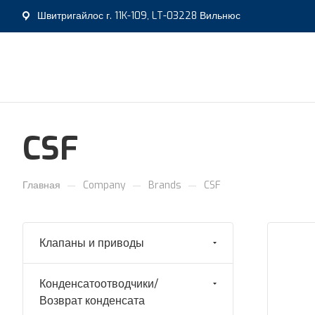
Швитригайлос г. 11K-109, LT-03228 Вильнюс
CSF
—
—
—
Главная
Company
Brands
CSF
Клапаны и приводы
Конденсатоотводчики/
Возврат конденсата