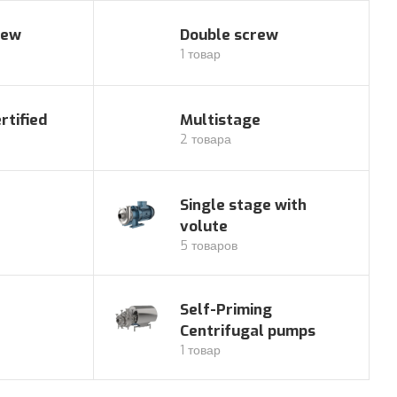
rew
Double screw
1 товар
tified
Multistage
2 товара
Single stage with
volute
5 товаров
Self-Priming
Centrifugal pumps
1 товар