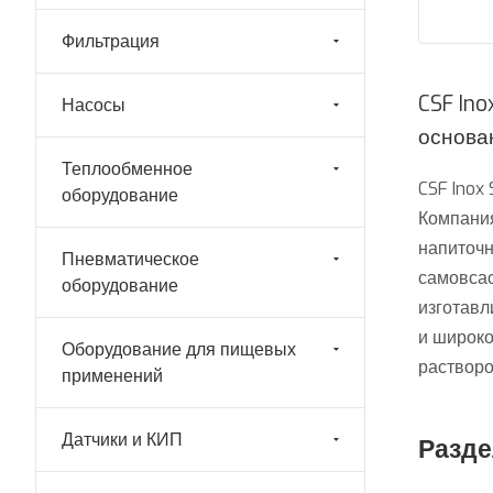
Фильтрация
CSF In
Насосы
основан
Теплообменное
CSF Inox
оборудование
Компания
напиточн
Пневматическое
самовсас
оборудование
изготавл
и широко
Оборудование для пищевых
растворо
применений
Датчики и КИП
Разде