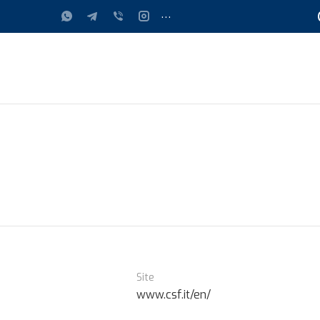
...
Site
www.csf.it/en/