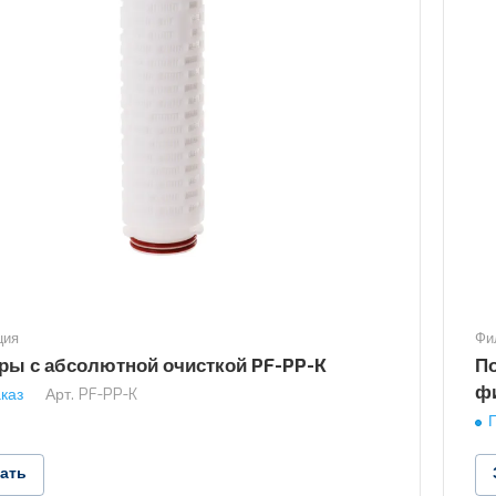
ция
Фи
ры с абсолютной очисткой PF-PP-K
П
ф
каз
Арт.
PF-PP-K
зать