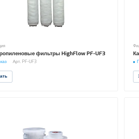
ция
Фи
ропиленовые фильтры HighFlow PF-UF3
К
каз
Арт.
PF-UF3
зать