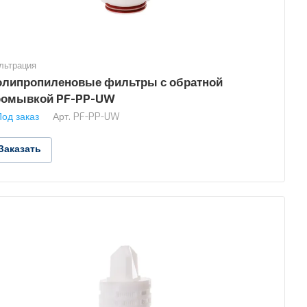
льтрация
олипропиленовые фильтры с обратной
ромывкой PF-PP-UW
Под заказ
Арт.
PF-PP-UW
Заказать