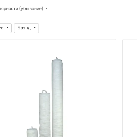
лярности (убывание)
ус
Брэнд