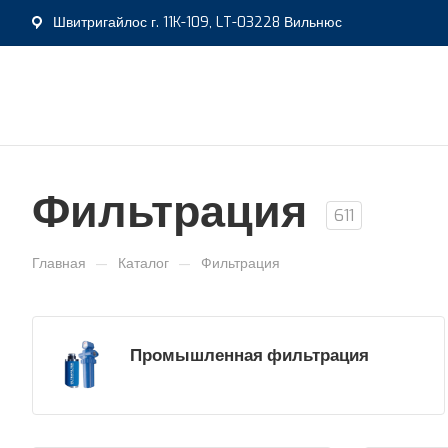
Швитригайлос г. 11K-109, LT-03228 Вильнюс
Фильтрация
611
—
—
Главная
Каталог
Фильтрация
Промышленная фильтрация