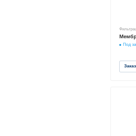
Фильтра
Мембр
Под за
Зака