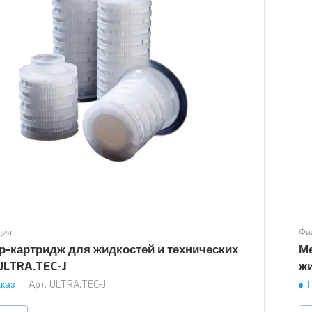
ция
Фи
р-картридж для жидкостей и технических
М
ULTRA.TEC-J
ж
каз
Арт.
ULTRA.TEC-J