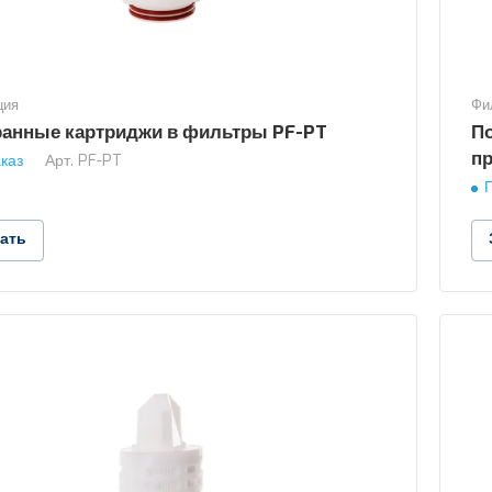
ция
Фи
анные картриджи в фильтры PF-PT
П
п
каз
Арт.
PF-PT
зать