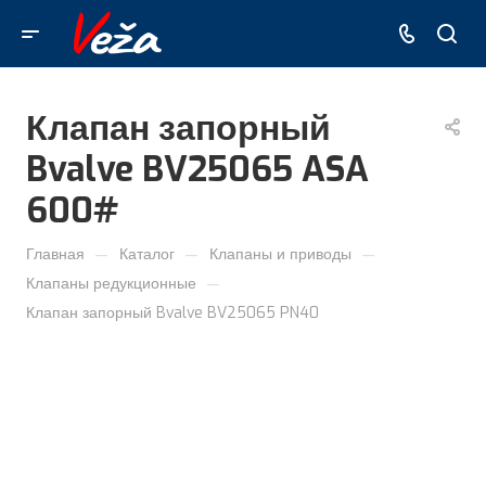
Клапан запорный
Bvalve BV25065 ASA
600#
—
—
—
Главная
Каталог
Клапаны и приводы
—
Клапаны редукционные
Клапан запорный Bvalve BV25065 PN40