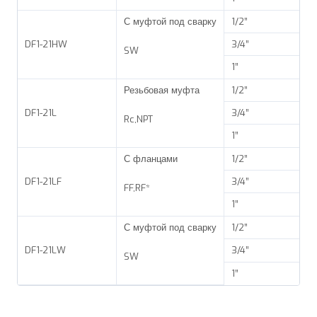
С муфтой под сварку
1/2”
DF1-21HW
3/4”
SW
1”
Резьбовая муфта
1/2”
DF1-21L
3/4”
Rc,NPT
1”
С фланцами
1/2”
DF1-21LF
3/4”
FF,RF*
1”
С муфтой под сварку
1/2”
DF1-21LW
3/4”
SW
1”