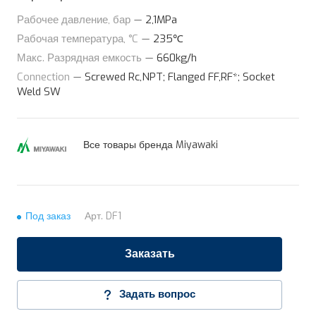
Рабочее давление, бар
—
2,1MPa
Рабочая температура, °C
—
235℃
Макс. Разрядная емкость
—
660kg/h
Connection
—
Screwed Rc,NPT; Flanged FF,RF*; Socket
Weld SW
Все товары бренда Miyawaki
Под заказ
Арт.
DF1
Заказать
Задать вопрос