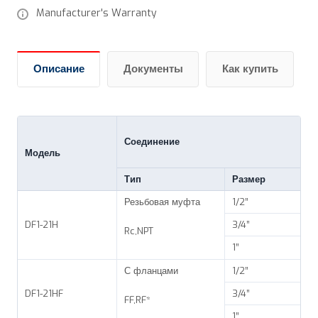
Manufacturer's Warranty
Описание
Документы
Как купить
Соединение
Модель
Тип
Размер
Резьбовая муфта
1/2”
DF1-21H
3/4”
Rc,NPT
1”
С фланцами
1/2”
DF1-21HF
3/4”
FF,RF*
1”