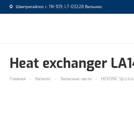
Швитригайлос г. 11K-109, LT-03228 Вильнюс
Heat exchanger LA1
—
—
—
Главная
Каталог
Запасные части
HEXONIC Sp.z.o.o