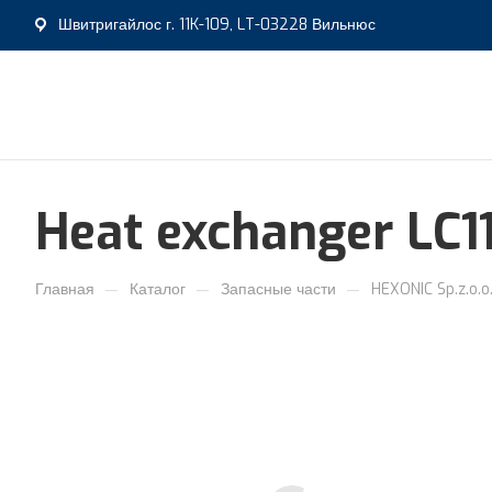
Швитригайлос г. 11K-109, LT-03228 Вильнюс
Heat exchanger LC1
—
—
—
Главная
Каталог
Запасные части
HEXONIC Sp.z.o.o