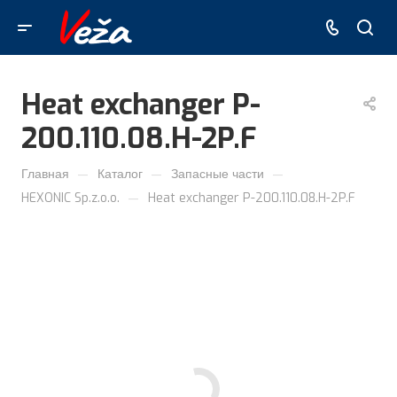
Heat exchanger P-
200.110.08.H-2P.F
—
—
—
Главная
Каталог
Запасные части
—
HEXONIC Sp.z.o.o.
Heat exchanger P-200.110.08.H-2P.F