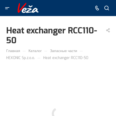
Heat exchanger RCC110-
50
—
—
—
Главная
Каталог
Запасные части
—
HEXONIC Sp.z.o.o.
Heat exchanger RCC110-50