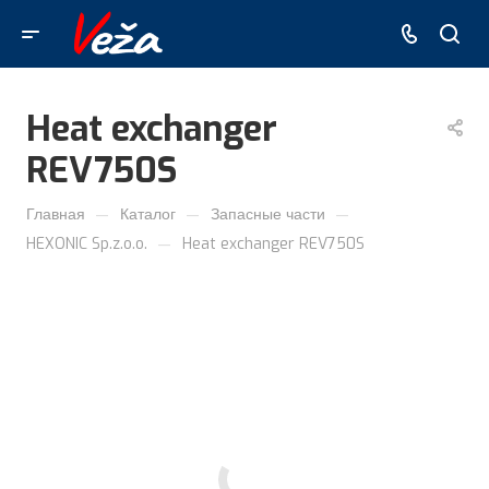
Heat exchanger
REV750S
—
—
—
Главная
Каталог
Запасные части
—
HEXONIC Sp.z.o.o.
Heat exchanger REV750S