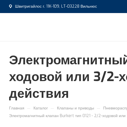
Швитригайлос г. 11K-109, LT-03228 Вильнюс
Электромагнитный 
ходовой или 3/2-
действия
—
—
—
Главная
Каталог
Клапаны и приводы
Пневморасп
Электромагнитный клапан Burkert тип 0121 - 2/2-ходовой или