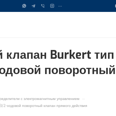
...
клапан Burkert тип 0
ходовой поворотный
—
ределители с электромагнитным управлением
 3/2-ходовой поворотный клапан прямого действия