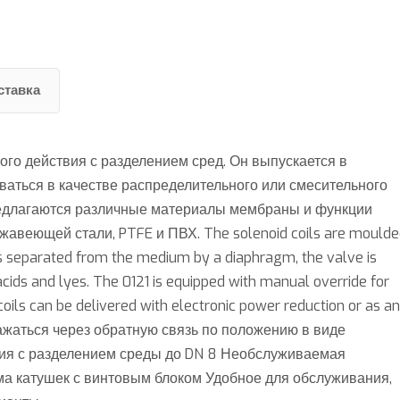
ставка
ого действия с разделением сред. Он выпускается в
оваться в качестве распределительного или смесительного
предлагаются различные материалы мембраны и функции
жавеющей стали, PTFE и ПВХ. The solenoid coils are mould
 is separated from the medium by a diaphragm, the valve is
acids and lyes. The 0121 is equipped with manual override for
oils can be delivered with electronic power reduction or as an
ажаться через обратную связь по положению в виде
вия с разделением среды до DN 8 Необслуживаемая
ма катушек с винтовым блоком Удобное для обслуживания,