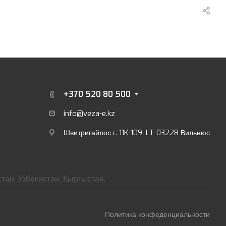
+370 520 80 500
info@veza-e.
kz
Швитригайлос г. 11K-109, LT-03228 Вильнюс
тан, Узбекистан, Кыргыстан.
Политика конфеденциальности