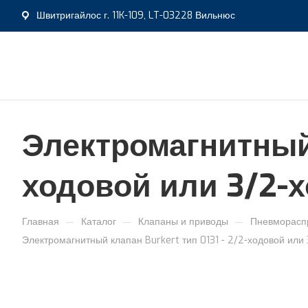
Швитригайлос г. 11K-109, LT-03228 Вильнюс
Электромагнитный к
ходовой или 3/2-
—
—
—
Главная
Каталог
Клапаны и приводы
Пневморасп
Электромагнитный клапан Burkert тип 0131 - 2/2-ходовой или