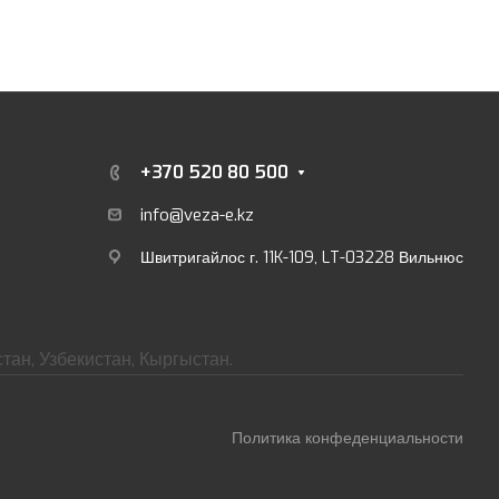
+370 520 80 500
info@veza-e.
kz
Швитригайлос г. 11K-109, LT-03228 Вильнюс
тан, Узбекистан, Кыргыстан.
Политика конфеденциальности