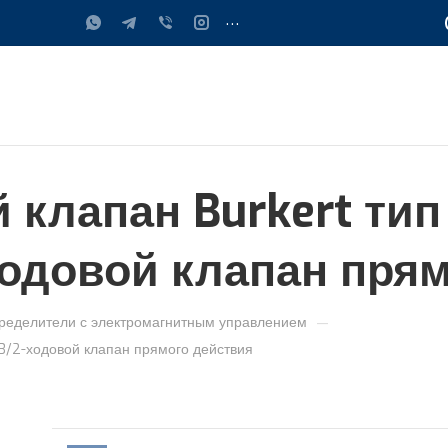
...
лапан Burkert тип 0
ходовой клапан пря
—
ределители с электромагнитным управлением
 3/2-ходовой клапан прямого действия