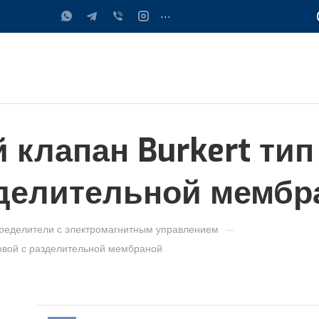
...
клапан Burkert тип 
зделительной мембр
—
ределители с электромагнитным управлением
довой с разделительной мембраной