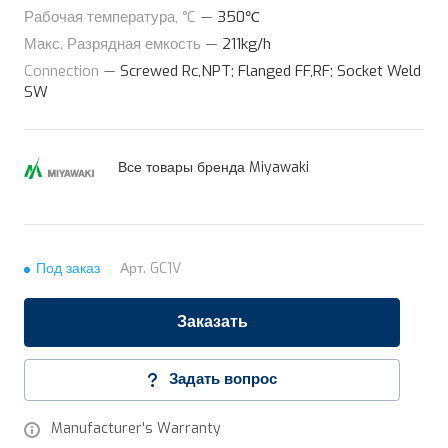
Рабочая температура, °C
—
350℃
Макс. Разрядная емкость
—
211kg/h
Connection
—
Screwed Rc,NPT; Flanged FF,RF; Socket Weld
SW
Все товары бренда Miyawaki
Под заказ
Арт.
GC1V
Заказать
Задать вопрос
Manufacturer's Warranty