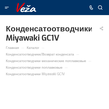
Конденсатоотводчики
Miyawaki GC1V
—
—
Главная
Каталог
—
Конденсатоотводчики/Возврат конденсата
—
Конденсатоотводчики механические поплавковые
—
Конденсатоотводчики поплавковые
Конденсатоотводчики Miyawaki GC1V