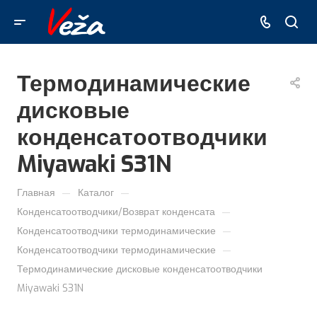
Термодинамические
дисковые
конденсатоотводчики
Miyawaki S31N
—
—
Главная
Каталог
—
Конденсатоотводчики/Возврат конденсата
—
Конденсатоотводчики термодинамические
—
Конденсатоотводчики термодинамические
Термодинамические дисковые конденсатоотводчики
Miyawaki S31N