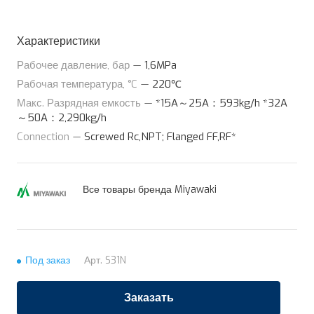
Характеристики
Рабочее давление, бар
—
1,6MPa
Рабочая температура, °C
—
220℃
Макс. Разрядная емкость
—
*15A～25A：593kg/h *32A
～50A：2,290kg/h
Connection
—
Screwed Rc,NPT; Flanged FF,RF*
Все товары бренда Miyawaki
Под заказ
Арт.
S31N
Заказать