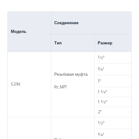
Соединение
Модель
Тип
Размер
½”
¾”
Резьбовая муфта
1”
S31N
Rc,NPT
1 ¼”
1 ½”
2”
½”
¾”