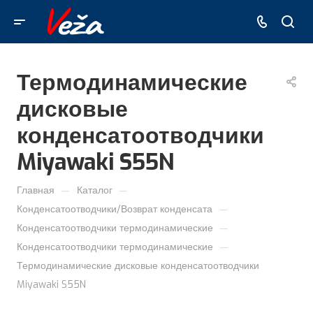
Термодинамические
дисковые
конденсатоотводчики
Miyawaki S55N
—
—
Главная
Каталог
—
Конденсатоотводчики/Возврат конденсата
—
Конденсатоотводчики термодинамические
—
Конденсатоотводчики термодинамические
Термодинамические дисковые конденсатоотводчики
Miyawaki S55N