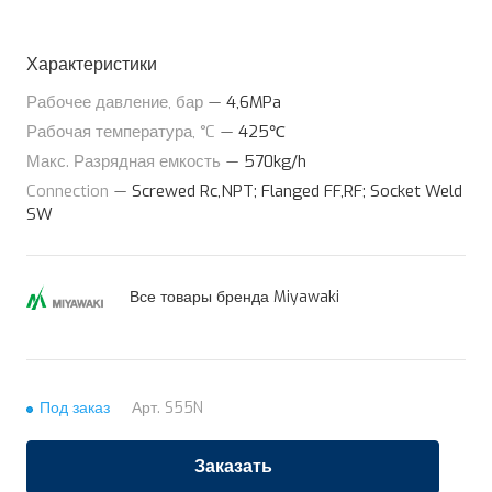
Характеристики
Рабочее давление, бар
—
4,6MPa
Рабочая температура, °C
—
425℃
Макс. Разрядная емкость
—
570kg/h
Connection
—
Screwed Rc,NPT; Flanged FF,RF; Socket Weld
SW
Все товары бренда Miyawaki
Под заказ
Арт.
S55N
Заказать