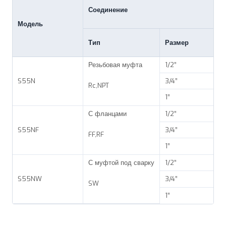
Соединение
Модель
Тип
Размер
Резьбовая муфта
1/2”
S55N
3/4”
Rc,NPT
1”
С фланцами
1/2”
S55NF
3/4”
FF,RF
1”
С муфтой под сварку
1/2”
S55NW
3/4”
SW
1”