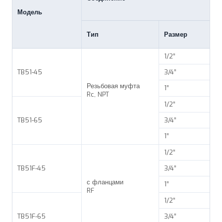
Модель
Тип
Размер
1/2”
TB51-45
3/4”
Резьбовая муфта
1”
Rc, NPT
1/2”
TB51-65
3/4”
1”
1/2”
TB51F-45
3/4”
с фланцами
1”
RF
1/2”
TB51F-65
3/4”