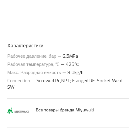
Характеристики
Рабочее давление, бар
—
6,5MPa
Рабочая температура, °C
—
425℃
Макс. Разрядная емкость
—
810kg/h
Connection
—
Screwed Rc,NPT; Flanged RF; Socket Weld
SW
Все товары бренда Miyawaki